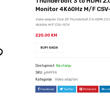
Thunderbolt 3 to HDMI 2.
Monitor 4K60Hz M/F CSV
Video adapter Club 3D Thunderbolt 3 to HDMI 2.0 
4K60Hz M/F CSV-1574
220.00
KM
KUPI SADA
Dostupnost:
Na stanju
SKU:
g44994
Kategorije:
Video adapteri
Facebook
Twitter
Pinterest
Lin