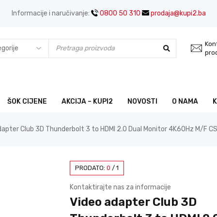
Informacije i naručivanje:
0800 50 310
prodaja@kupi2.ba
Kont
pro
ŠOK CIJENE
AKCIJA – KUPI2
NOVOSTI
O NAMA
dapter Club 3D Thunderbolt 3 to HDMI 2.0 Dual Monitor 4K60Hz M/F C
PRODATO:
0
/
1
Kontaktirajte nas za informacije
Video adapter Club 3D