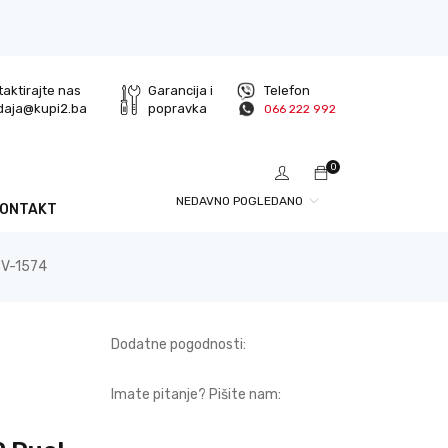
aktirajte nas
Garancija i
Telefon
daja@kupi2.ba
popravka
066 222 992
0
NEDAVNO POGLEDANO
KONTAKT
SV-1574
Dodatne pogodnosti:
Imate pitanje? Pišite nam: