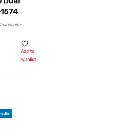
0 Dual
-1574
Dual Monitor
Add to
wishlist
kedIn