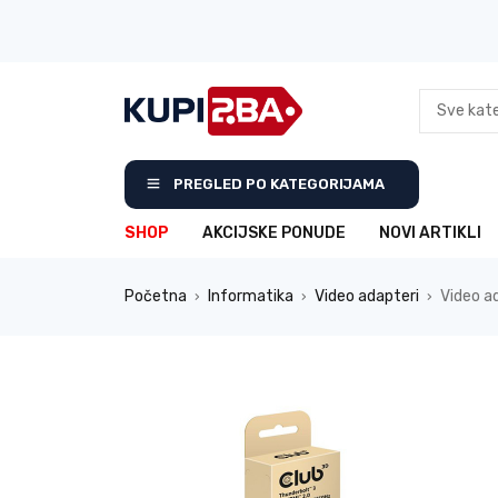
PREGLED PO KATEGORIJAMA
SHOP
AKCIJSKE PONUDE
NOVI ARTIKLI
Početna
Informatika
Video adapteri
Video a
›
›
›