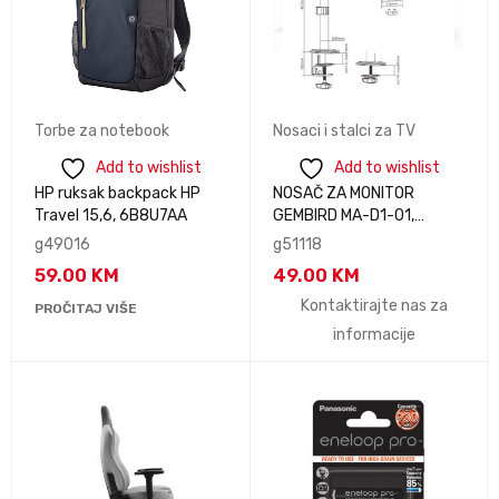
Torbe za notebook
Nosaci i stalci za TV
Add to wishlist
Add to wishlist
HP ruksak backpack HP
NOSAČ ZA MONITOR
Travel 15,6, 6B8U7AA
GEMBIRD MA-D1-01,
montaža na stol, (rotate,
g49016
g51118
tilt, swivel), 17”-32”, up to
59.00
KM
49.00
KM
9 kg
Kontaktirajte nas za
PROČITAJ VIŠE
informacije