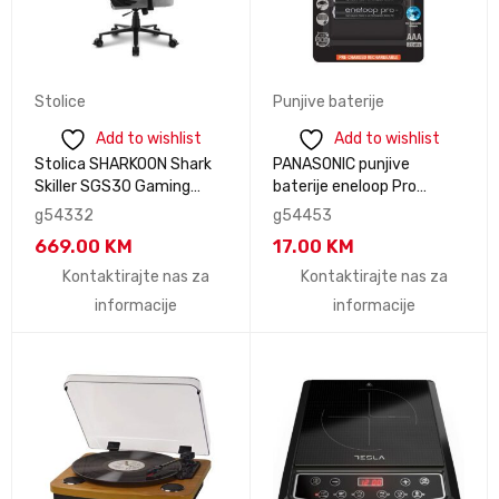
Stolice
Punjive baterije
Add to wishlist
Add to wishlist
Stolica SHARKOON Shark
PANASONIC punjive
Skiller SGS30 Gaming
baterije eneloop Pro
SGS30 gy Fabric-Platno
AAA/2B (BK-4HCDE/2BE)
g54332
g54453
Black/Grey
669.00
KM
17.00
KM
Kontaktirajte nas za
Kontaktirajte nas za
informacije
informacije