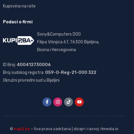
Kupovina na rate
Podaci o firmi
Sony&Computers DOO
Filipa Višnjića 67, 76300 Bijeljina,
Bosna i Hercegovina
ID Broj:
400412730006
Broj sudskog registra:
059-0-Reg-21-000 322
Okružni privredni sud u Bijeljini
©
kupi2.ba
– Sva prava zadržana | dizajn i razvoj:
itmedia.io