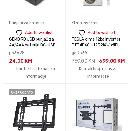
Punjaci za baterije
Klima inverter
Add to wishlist
Add to wishlist
GEMBIRD USB punjač za
TESLA klima 12ka inverter
AA/AAA baterije BC-USB-
TT34EX81-1232IAW WIFI
03
g53698
g50536
24.00
KM
759.00
KM
699.00
KM
Kontaktirajte nas za
Kontaktirajte nas za
informacije
informacije
RASPRODATO