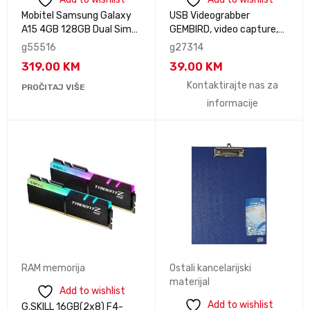
Mobitel Samsung Galaxy
USB Videograbber
A15 4GB 128GB Dual Sim
GEMBIRD, video capture,
Blue Black
software included, UVG-
g55516
g27314
002
319.00
KM
39.00
KM
Kontaktirajte nas za
PROČITAJ VIŠE
informacije
RAM memorija
Ostali kancelarijski
materijal
Add to wishlist
Add to wishlist
G.SKILL 16GB(2x8) F4-