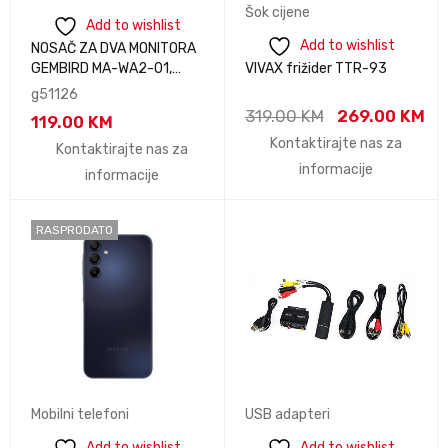
Šok cijene
Add to wishlist
Add to wishlist
NOSAČ ZA DVA MONITORA
GEMBIRD MA-WA2-01,
VIVAX frižider TTR-93
montaža na zid, 17”-27”,
g51126
up to 7 kg
319.00
KM
269.00
KM
119.00
KM
Kontaktirajte nas za
Kontaktirajte nas za
informacije
informacije
RASPRODATO
Mobilni telefoni
USB adapteri
Add to wishlist
Add to wishlist