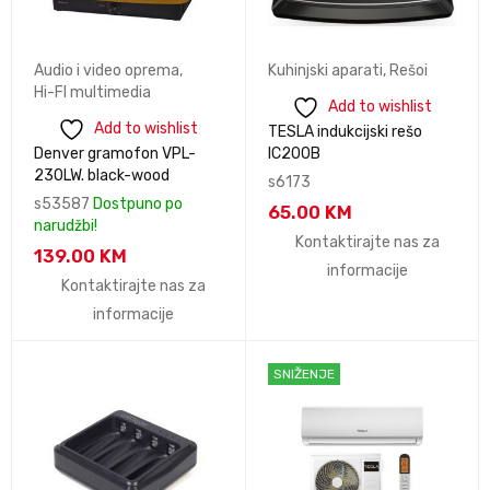
Audio i video oprema
,
Kuhinjski aparati
,
Rešoi
Hi-FI multimedia
Add to wishlist
Add to wishlist
TESLA indukcijski rešo
Denver gramofon VPL-
IC200B
230LW. black-wood
s6173
s53587
Dostpuno po
65.00
KM
narudžbi!
Kontaktirajte nas za
139.00
KM
informacije
Kontaktirajte nas za
informacije
SNIŽENJE