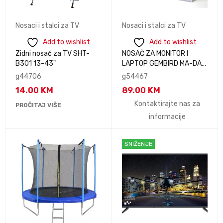
Nosaci i stalci za TV
Nosaci i stalci za TV
Add to wishlist
Add to wishlist
Zidni nosač za TV SHT-
NOSAČ ZA MONITOR I
B301 13-43"
LAPTOP GEMBIRD MA-DA-
03, montaža na stol,
g44706
g54467
monitors up to 32" and
14.00
KM
89.00
KM
notebooks up to 15.6"
Kontaktirajte nas za
PROČITAJ VIŠE
informacije
SNIŽENJE