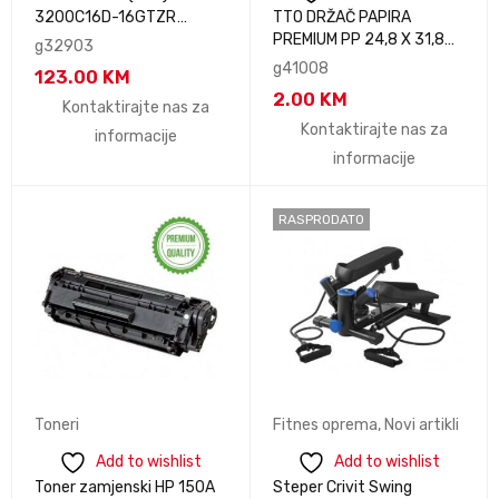
3200C16D-16GTZR
TTO DRŽAČ PAPIRA
TRIDENT Z RGB PC4-
PREMIUM PP 24,8 X 31,8
g32903
25600 / DDR4 3200 Mhz
cm , PLAVA,TTO 407725
g41008
123.00
KM
1.35V
2.00
KM
Kontaktirajte nas za
Kontaktirajte nas za
informacije
informacije
RASPRODATO
Toneri
Fitnes oprema
,
Novi artikli
Add to wishlist
Add to wishlist
Toner zamjenski HP 150A
Steper Crivit Swing