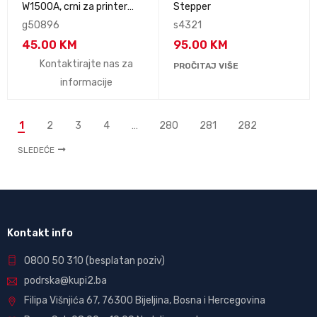
W1500A, crni za printer
Stepper
M111/M141 sa čipom
g50896
s4321
45.00
KM
95.00
KM
Kontaktirajte nas za
PROČITAJ VIŠE
informacije
1
2
3
4
…
280
281
282
SLEDEĆE
Kontakt info
0800 50 310
(besplatan poziv)
podrska@kupi2.ba
Filipa Višnjića 67, 76300 Bijeljina, Bosna i Hercegovina