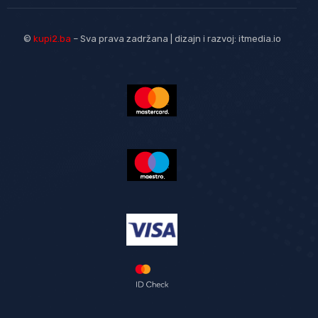
©
kupi2.ba
– Sva prava zadržana | dizajn i razvoj:
itmedia.io