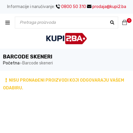
Informacije i naručivanje:
0800 50 310
prodaja@kupi2.ba
0
BARCODE SKENERI
Početna
Barcode skeneri
›
NISU PRONAĐENI PROIZVODI KOJI ODGOVARAJU VAŠEM
ODABIRU.