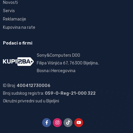
Novosti
Servis
Reklamacije
Kupovina na rate
Podaci o firmi
Sony&Computers DOO
Filipa Višnjića 67, 76300 Bijeljina,
Bosna i Hercegovina
ID Broj:
400412730006
Broj sudskog registra:
059-0-Reg-21-000 322
Okružni privredni sud u Bijeljini