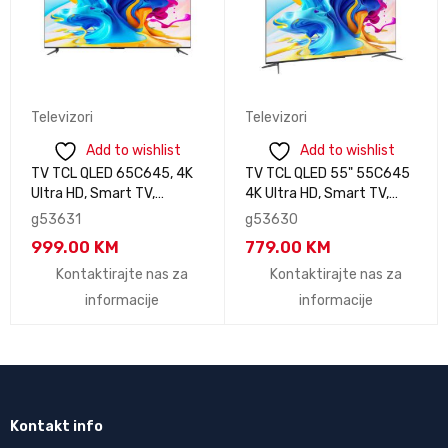
Televizori
Televizori
Add to wishlist
Add to wishlist
TV TCL QLED 65C645, 4K
TV TCL QLED 55" 55C645
Ultra HD, Smart TV,
4K Ultra HD, Smart TV,
Android, Google TV, 120 Hz
Android, Google TV, 120 Hz
g53631
g53630
DLG, HDR 10+, HDMI 2.1,
DLG, HDR 10+, HDMI 2.1,
999.00
KM
779.00
KM
Metalik Sivi **MODEL
Metalik Sivi
2023**
Kontaktirajte nas za
Kontaktirajte nas za
informacije
informacije
Kontakt info