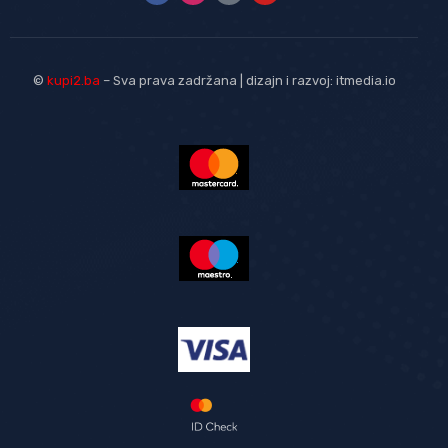
©
kupi2.ba
– Sva prava zadržana | dizajn i razvoj:
itmedia.io