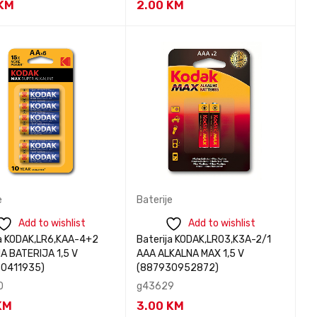
KM
2.00
KM
tirajte nas za
Kontaktirajte nas za
BRZI
BRZI
nformacije
informacije
PREGLED
PREGLED
e
Baterije
Add to wishlist
Add to wishlist
ja KODAK,LR6,KAA-4+2
Baterija KODAK,LR03,K3A-2/1
A BATERIJA 1,5 V
AAA ALKALNA MAX 1,5 V
0411935)
(887930952872)
0
g43629
KM
3.00
KM