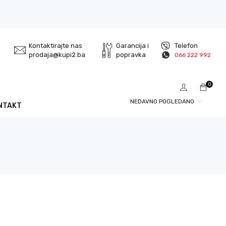
Kontaktirajte nas
Garancija i
Telefon
prodaja@kupi2.ba
popravka
066 222 992
0
NEDAVNO POGLEDANO
NTAKT