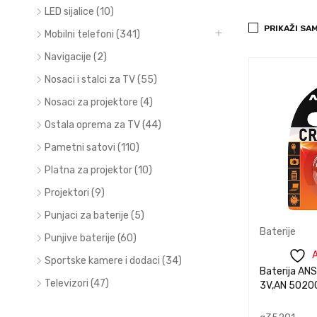
informacije
inform
PREGLED
PREGLED
LED sijalice (10)
PRIKAŽI SA
Mobilni telefoni (341)
Navigacije (2)
Nosaci i stalci za TV (55)
Nosaci za projektore (4)
Ostala oprema za TV (44)
Pametni satovi (110)
Platna za projektor (10)
Projektori (9)
Punjaci za baterije (5)
Baterije
Punjive baterije (60)
A
Sportske kamere i dodaci (34)
Baterija AN
Televizori (47)
3V,AN 5020