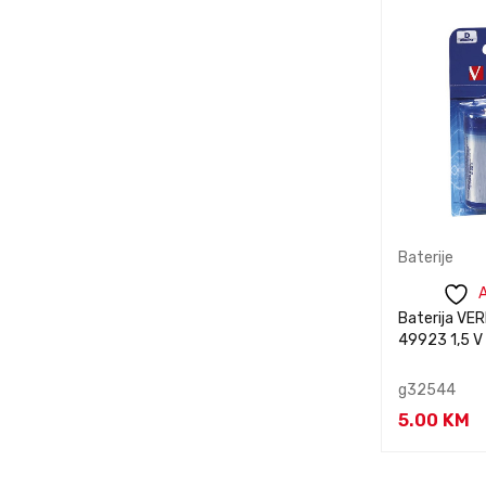
VIVO
inform
XIAOMI
Baterije
A
Baterija VE
49923 1,5 V
g32544
5.00
KM
Kontaktiraj
inform