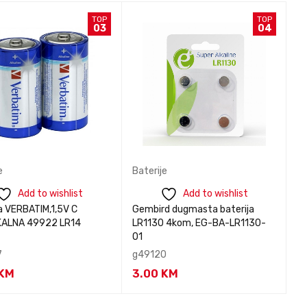
TOP
TOP
03
04
e
Baterije
Ba
Add to wishlist
Add to wishlist
a VERBATIM,1,5V C
Gembird dugmasta baterija
Ba
KALNA 49922 LR14
LR1130 4kom, EG-BA-LR1130-
K
01
7
g49120
g
KM
3.00
KM
3
tirajte nas za
Kontaktirajte nas za
K
BRZI
BRZI