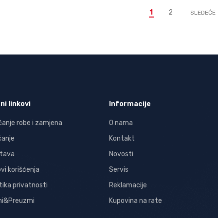
1
2
SLEDEĆE
ni linkovi
Informacije
ćanje robe i zamjena
O nama
ćanje
Kontakt
tava
Novosti
ovi korišćenja
Servis
tika privatnosti
Reklamacije
kni&Preuzmi
Kupovina na rate