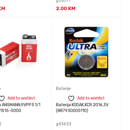
g55071
KM
2.00
KM
tirajte nas za
BRZI
PROČITAJ VIŠE
BRZI PREGLED
nformacije
PREGLED
e
Baterije
Add to wishlist
Add to wishlist
ja ANSMANN,9VPP3 1/1
Baterija KODAK,KCR 2016,3V
N1515-0000
(887930005110)
2
g43633