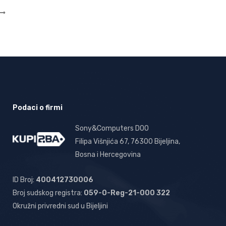
Podaci o firmi
Sony&Computers DOO
Filipa Višnjića 67, 76300 Bijeljina,
Bosna i Hercegovina
ID Broj:
400412730006
Broj sudskog registra:
059-0-Reg-21-000 322
Okružni privredni sud u Bijeljini