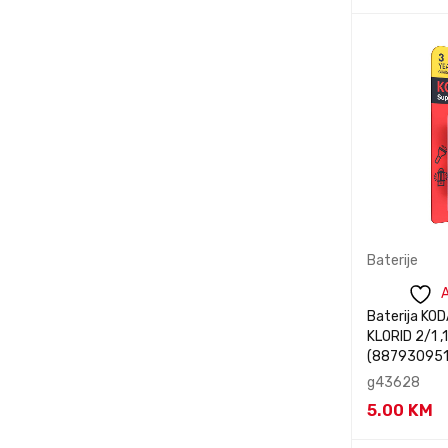
MSI
Kontaktiraj
NIKON
inform
PHILIPS
PlayStation
Razer
Redragon
SAMSUNG
snakebyte
SONY
Baterije
SportPlus
A
Baterija KODAK
TCL
KLORID 2/1 ,1
TEFAL
(88793095
g43628
TESLA
5.00
KM
VIVAX
Kontaktiraj