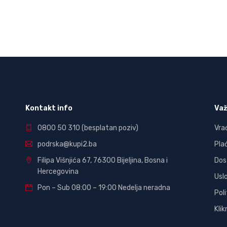
Kontakt info
Važ
0800 50 310
(besplatan poziv)
Vra
podrska@kupi2.ba
Pla
Filipa Višnjića 67, 76300 Bijeljina, Bosna i
Dos
Hercegovina
Usl
Pon – Sub 08:00 – 19:00 Nedelja neradna
Poli
Kli