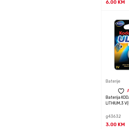
Candy
6.00
KM
Dyson
Kontaktiraj
inform
elit
G.SKILL
GEMBIRD
GNC
GRUNDIG
HP
JBL
Baterije
karcher
A
Kingston
Baterija KO
LENOVO
LITHIUM,3 
LG
g43632
Logitech
3.00
KM