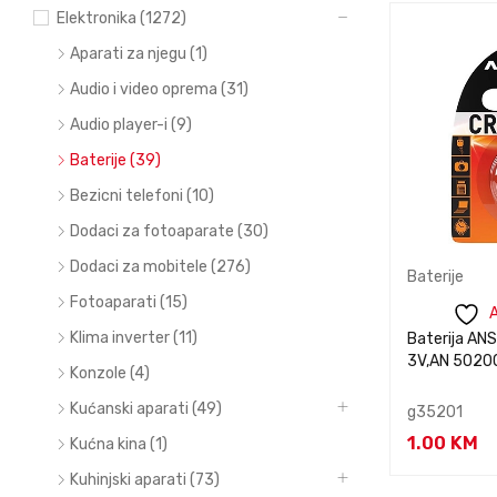
Elektronika (1272)
TOP
TOP
06
07
Aparati za njegu (1)
Audio i video oprema (31)
Audio player-i (9)
Baterije (39)
Bezicni telefoni (10)
Dodaci za fotoaparate (30)
Dodaci za mobitele (276)
Baterije
Baterije
Fotoaparati (15)
 wishlist
Add to wishlist
A
Klima inverter (11)
aterije AAA
Gembird baterija CR123 lithium
Baterija AN
 EG-BA-AAA4-
3V, EG-BA-CR123-01
3V,AN 5020
Konzole (4)
Kućanski aparati (49)
g38342
g35201
6.00
KM
1.00
KM
Kućna kina (1)
s za
Kontaktirajte nas za
Kontaktiraj
BRZI
BRZI
Kuhinjski aparati (73)