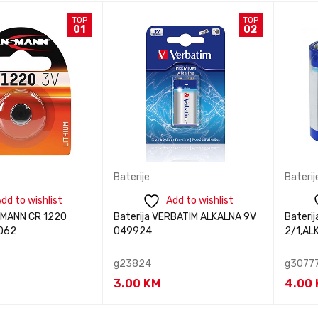
TOP
TOP
01
02
Baterije
Baterij
dd to wishlist
Add to wishlist
SMANN CR 1220
Baterija VERBATIM ALKALNA 9V
Baterij
062
049924
2/1,AL
g23824
g3077
3.00
KM
4.00
te nas za
Kontaktirajte nas za
Kontak
BRZI
BRZI