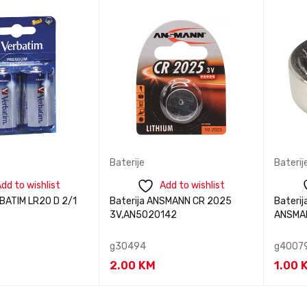
acije
informacije
i
PREGLED
PREGLED
Baterije
Baterij
dd to wishlist
Add to wishlist
RBATIM LR20 D 2/1
Baterija ANSMANN CR 2025
Baterij
3V,AN5020142
ANSMA
g30494
g4007
2.00
KM
1.00
te nas za
Kontaktirajte nas za
Kontak
BRZI
BRZI
acije
informacije
i
PREGLED
PREGLED