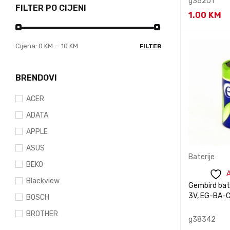
g35201
FILTER PO CIJENI
1.00
KM
Kontaktiraj
inform
Cijena:
0 KM
—
10 KM
FILTER
BRENDOVI
ACER
ADATA
APPLE
ASUS
Baterije
BEKO
A
Blackview
Gembird bate
3V, EG-BA-
BOSCH
BROTHER
g38342