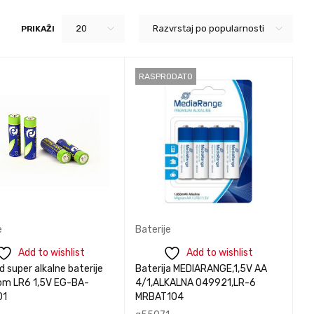
nformacije
informacije
PREGLED
PREGLED
20
Razvrstaj po popularnosti
PRIKAŽI
RASPRODATO
e
Baterije
Add to wishlist
Add to wishlist
 super alkalne baterije
Baterija MEDIARANGE,1,5V AA
om LR6 1,5V EG-BA-
4/1,ALKALNA 049921,LR-6
01
MRBAT104