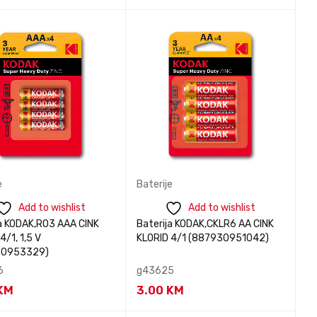
tirajte nas za
Kontaktirajte nas za
BRZI
BRZI
nformacije
informacije
PREGLED
PREGLED
e
Baterije
Add to wishlist
Add to wishlist
ja KODAK,RO3 AAA CINK
Baterija KODAK,CKLR6 AA CINK
4/1, 1,5 V
KLORID 4/1 (887930951042)
30953329)
6
g43625
KM
3.00
KM
tirajte nas za
Kontaktirajte nas za
BRZI
BRZI