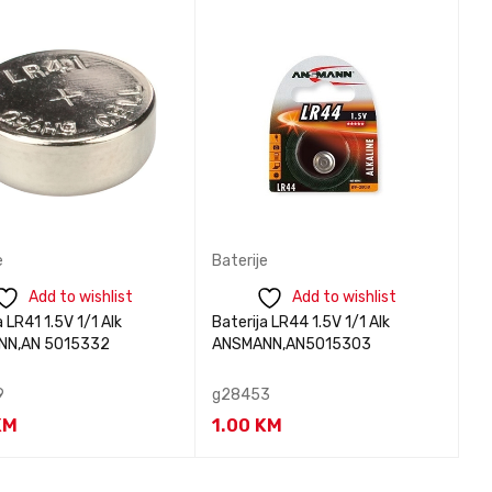
nformacije
informacije
PREGLED
PREGLED
e
Baterije
Add to wishlist
Add to wishlist
a LR41 1.5V 1/1 Alk
Baterija LR44 1.5V 1/1 Alk
NN,AN 5015332
ANSMANN,AN5015303
9
g28453
KM
1.00
KM
tirajte nas za
Kontaktirajte nas za
BRZI
BRZI
nformacije
informacije
PREGLED
PREGLED