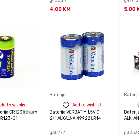
g43634
g41715
4.00
KM
5.00
te nas za
Kontaktirajte nas za
Kontak
BRZI
BRZI
acije
informacije
i
PREGLED
PREGLED
Baterije
Baterij
dd to wishlist
Add to wishlist
rija CR123 lithium
Baterija VERBATIM,1,5V C
Bateri
CR123-01
2/1,ALKALNA 49922 LR14
ALK.,A
g30777
g3253