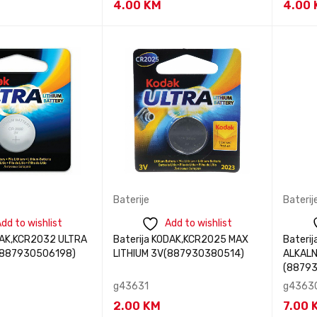
4.00
KM
4.00
te nas za
Kontaktirajte nas za
Kontak
BRZI
BRZI
acije
informacije
i
PREGLED
PREGLED
Baterije
Baterij
dd to wishlist
Add to wishlist
DAK,KCR2032 ULTRA
Baterija KODAK,KCR2025 MAX
Bateri
V(887930506198)
LITHIUM 3V(887930380514)
ALKALN
(88793
g43631
g4363
2.00
KM
7.00