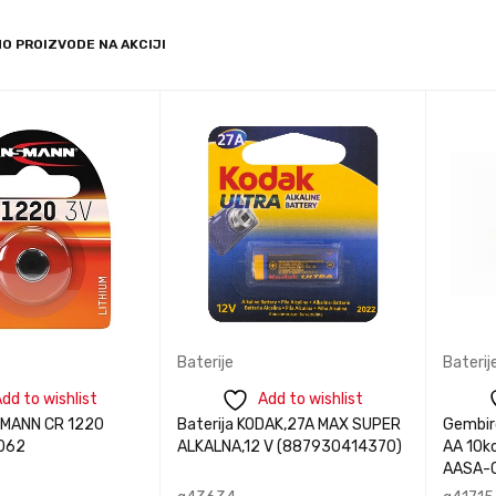
acije
informacije
i
PREGLED
PREGLED
MO PROIZVODE NA AKCIJI
Baterije
Baterij
dd to wishlist
Add to wishlist
SMANN CR 1220
Baterija KODAK,27A MAX SUPER
Gembird
062
ALKALNA,12 V (887930414370)
AA 10k
AASA-