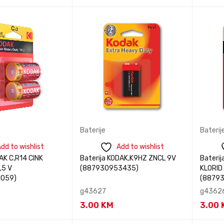
te nas za
Kontaktirajte nas za
Kontak
BRZI
BRZI
acije
informacije
i
PREGLED
PREGLED
Baterije
Baterij
dd to wishlist
Add to wishlist
 C,R14 CINK
Baterija KODAK,K9HZ ZNCL 9V
Bateri
,5 V
(887930953435)
KLORID 
1059)
(8879
g43627
g4362
3.00
KM
3.00
te nas za
Kontaktirajte nas za
Kontak
BRZI
BRZI