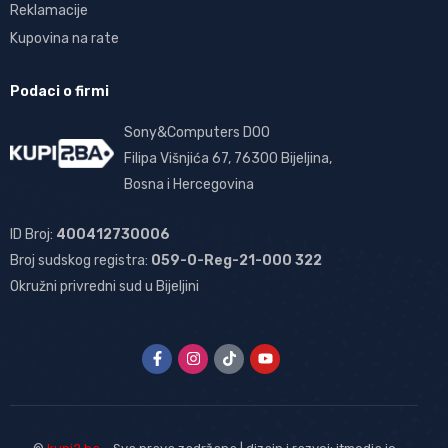
Reklamacije
Kupovina na rate
Podaci o firmi
Sony&Computers DOO
Filipa Višnjića 67, 76300 Bijeljina,
Bosna i Hercegovina
ID Broj:
400412730006
Broj sudskog registra:
059-0-Reg-21-000 322
Okružni privredni sud u Bijeljini