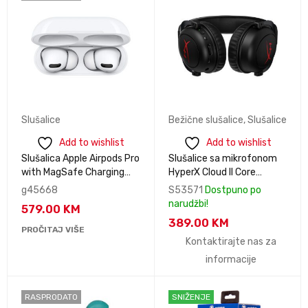
Slušalice
Bežične slušalice
,
Slušalice
Add to wishlist
Add to wishlist
Slušalica Apple Airpods Pro
Slušalice sa mikrofonom
with MagSafe Charging
HyperX Cloud II Core
Case
Wireless Gaming Headset
g45668
S53571
Dostpuno po
6Y2G8AA
narudžbi!
579.00
KM
389.00
KM
PROČITAJ VIŠE
Kontaktirajte nas za
informacije
RASPRODATO
SNIŽENJE