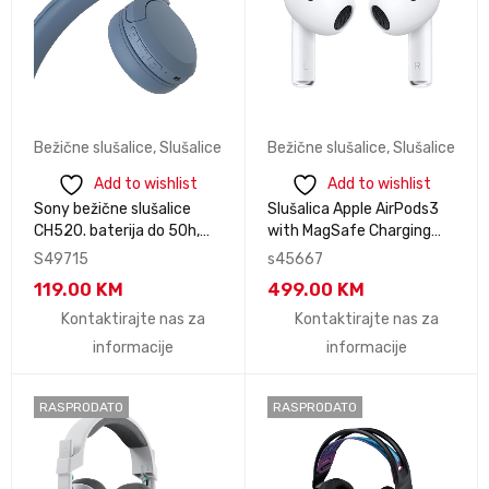
Bežične slušalice
,
Slušalice
Bežične slušalice
,
Slušalice
Add to wishlist
Add to wishlist
Sony bežične slušalice
Slušalica Apple AirPods3
CH520. baterija do 50h,
with MagSafe Charging
brzo punjnje. mikrofon.
Case - White
S49715
s45667
boja plava WHCH520L.CE7
119.00
KM
499.00
KM
Kontaktirajte nas za
Kontaktirajte nas za
informacije
informacije
RASPRODATO
RASPRODATO