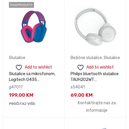
RASPRODATO
Slušalice
Bežične slušalice
,
Slušalice
Add to wishlist
Add to wishlist
Slušalice sa mikrofonom,
Philips bluetooth slušalice
Logitech G435
TAUH202WT
LIGHTSPEED Wireless
preklopne.boja bijela.
g47017
s54041
Gaming Headset - BLUE
domet do 10m
199.00
KM
69.00
KM
981-001062
Kontaktirajte nas za
PROČITAJ VIŠE
informacije