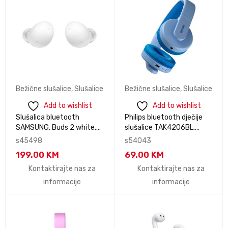
Bežične slušalice
,
Slušalice
Bežične slušalice
,
Slušalice
Add to wishlist
Add to wishlist
Slušalica bluetooth
Philips bluetooth dječije
SAMSUNG, Buds 2 white,
slušalice TAK4206BL.
SM-R177NZWAEUG
domet do 10m. boja plava
s45498
s54043
199.00
KM
69.00
KM
Kontaktirajte nas za
Kontaktirajte nas za
informacije
informacije