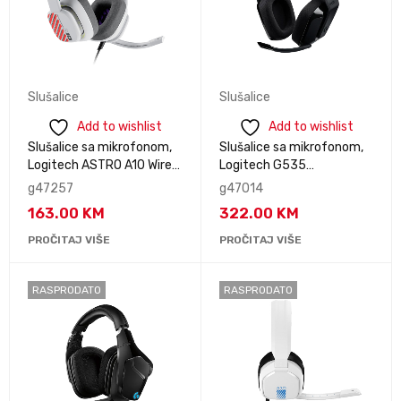
Slušalice
Slušalice
Add to wishlist
Add to wishlist
Slušalice sa mikrofonom,
Slušalice sa mikrofonom,
Logitech ASTRO A10 Wired
Logitech G535
Gaming Headsets - STAR
LIGHTSPEED Wireless
g47257
g47014
KILLER BASE - WHITE - 3.5
Gaming Headset - BLACK
163.00
KM
322.00
KM
MM, 939-002064
981-000972
PROČITAJ VIŠE
PROČITAJ VIŠE
RASPRODATO
RASPRODATO