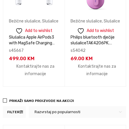
Bežične slušalice
,
Slušalice
Bežične slušalice
,
Slušalice
Add to wishlist
Add to wishlist
Slušalica Apple AirPods3
Philips bluetooth dječije
with MagSafe Charging
slušaliceTAK4206PK.
Case - White
domet do 10m. boja pink
s45667
s54042
499.00
KM
69.00
KM
Kontaktirajte nas za
Kontaktirajte nas za
informacije
informacije
PRIKAŽI SAMO PROIZVODE NA AKCIJI
Razvrstaj po popularnosti
FILTER