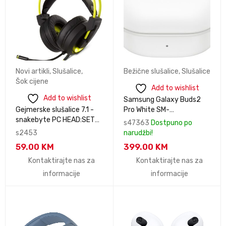
Novi artikli
,
Slušalice
,
Bežične slušalice
,
Slušalice
Šok cijene
Add to wishlist
Add to wishlist
Samsung Galaxy Buds2
Gejmerske slušalice 7.1 -
Pro White SM-
snakebyte PC HEAD:SET
R510NZWAEUC
s47363
Dostpuno po
PRO™
s2453
narudžbi!
59.00
KM
399.00
KM
Kontaktirajte nas za
Kontaktirajte nas za
informacije
informacije