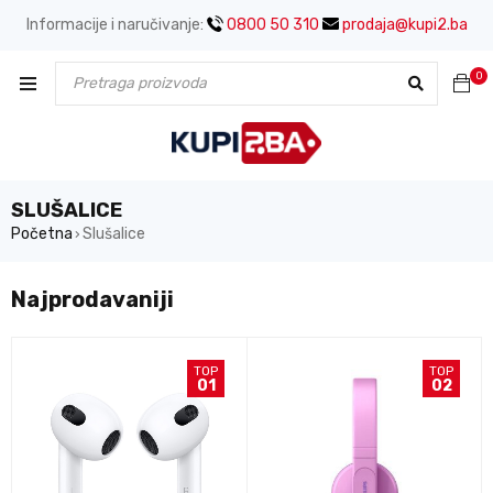
Informacije i naručivanje:
0800 50 310
prodaja@kupi2.ba
0
SLUŠALICE
Početna
Slušalice
›
Najprodavaniji
TOP
TOP
01
02