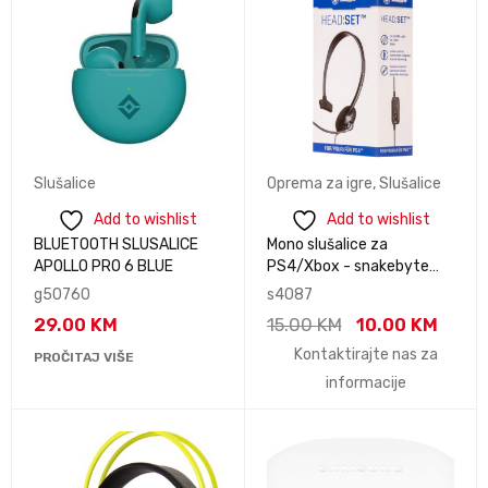
Slušalice
Oprema za igre
,
Slušalice
Add to wishlist
Add to wishlist
BLUETOOTH SLUSALICE
Mono slušalice za
APOLLO PRO 6 BLUE
PS4/Xbox - snakebyte
HEAD:SET™ (PS4 & XBOX)
g50760
s4087
29.00
KM
15.00
KM
10.00
KM
Kontaktirajte nas za
PROČITAJ VIŠE
informacije