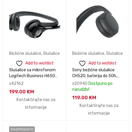
Bežične slušalice
,
Slušalice
Bežične slušalice
,
Slušalice
Add to wishlist
Add to wishlist
Slušalice sa mikrofonom
Sony bežične slušalice
Logitech Business H650e
CH520. baterija do 50h,
Headset with Noise-
brzo punjnje. mikrofon.
s42162
s50940
Dostpuno po
Cancelling Mic 981-
boja crna WHCH520B.CE7
narudžbi!
199.00
KM
000519
119.00
KM
Kontaktirajte nas za
Kontaktirajte nas za
informacije
informacije
RASPRODATO