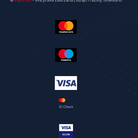
©
kupi2.ba
– Sva prava zadržana | dizajn i razvoj:
itmedia.io