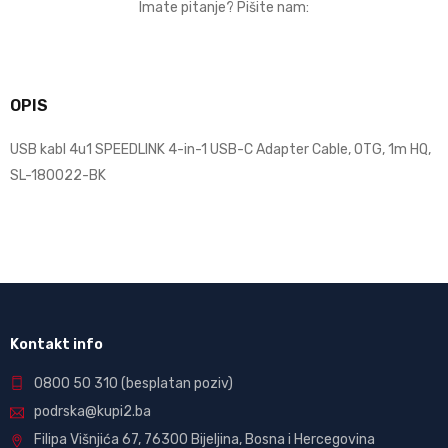
Imate pitanje? Pišite nam:
OPIS
USB kabl 4u1 SPEEDLINK 4-in-1 USB-C Adapter Cable, OTG, 1m HQ,
SL-180022-BK
Kontakt info
0800 50 310
(besplatan poziv)
podrska@kupi2.ba
Filipa Višnjića 67, 76300 Bijeljina, Bosna i Hercegovina