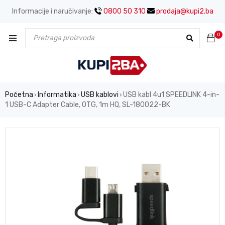
Informacije i naručivanje:
0800 50 310
prodaja@kupi2.ba
0
Početna
Informatika
USB kablovi
USB kabl 4u1 SPEEDLINK 4-in-
›
›
›
1 USB-C Adapter Cable, OTG, 1m HQ, SL-180022-BK