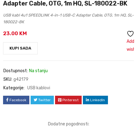
Adapter Cable, OTG, 1m HQ, SL-180022-BK
USB kabl 4u1 SPEEDLINK 4-in-1 USB-C Adapter Cable, OTG, 1m HQ, SL-
180022-BK
23.00
KM
Add 
KUPI SADA
wishl
Dostupnost:
Na stanju
SKU:
g42179
Kategorije:
USB kablovi
Facebook
Twitter
Pinterest
LinkedIn
Dodatne pogodnosti: