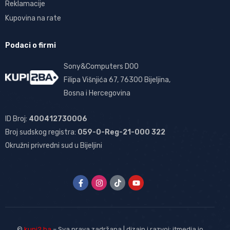
Reklamacije
Kupovina na rate
Podaci o firmi
Sony&Computers DOO
Filipa Višnjića 67, 76300 Bijeljina,
Bosna i Hercegovina
ID Broj:
400412730006
Broj sudskog registra:
059-0-Reg-21-000 322
Okružni privredni sud u Bijeljini
©
kupi2.ba
– Sva prava zadržana | dizajn i razvoj:
itmedia.io