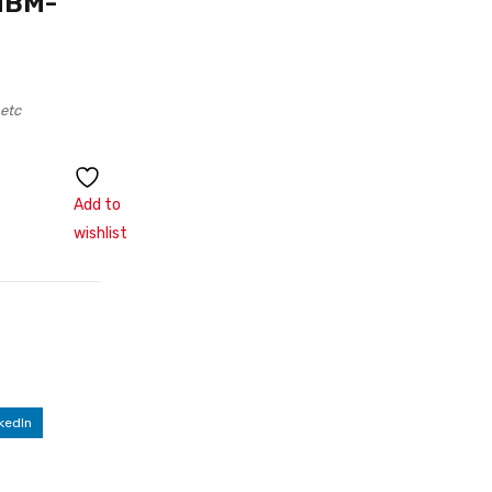
MBM-
 etc
Add to
wishlist
kedIn