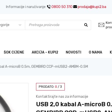
Informacije i naručivanje:
0800 50 310
prodaja@kupi2.ba
Kont
pro
ŠOK CIJENE
AKCIJA – KUPI2
NOVOSTI
O NAMA
abal A-microB 0.5m, GEMBIRD CCP-mUSB2-AMBM-0.5M
PRODATO:
0
/
3
Kontaktirajte nas za informacije
USB 2,0 kabal A-microB 0