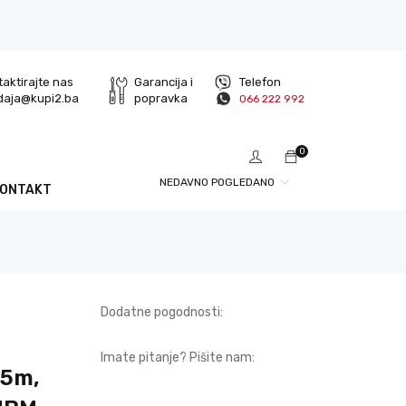
aktirajte nas
Garancija i
Telefon
daja@kupi2.ba
popravka
066 222 992
0
NEDAVNO POGLEDANO
KONTAKT
Dodatne pogodnosti:
Imate pitanje? Pišite nam:
.5m,