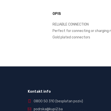
OPIS
RELIABLE CONNECTION
Perfect for connecting or charging 
Gold plated connectors
Kontakt info
0800 50 310
(besplatan poziv)
podrska@kupi2.ba