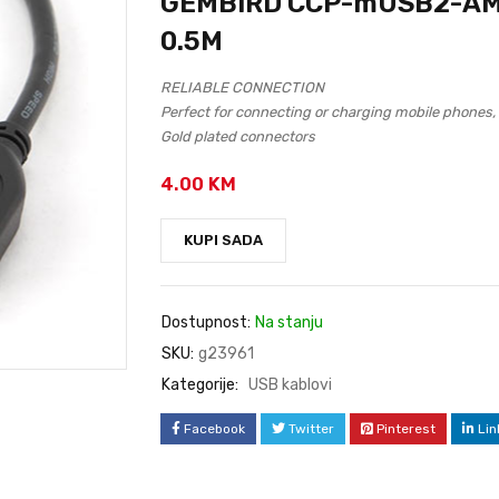
GEMBIRD CCP-mUSB2-A
0.5M
RELIABLE CONNECTION
Perfect for connecting or charging mobile phones,
Gold plated connectors
4.00
KM
KUPI SADA
Dostupnost:
Na stanju
SKU:
g23961
Kategorije:
USB kablovi
Facebook
Twitter
Pinterest
Lin