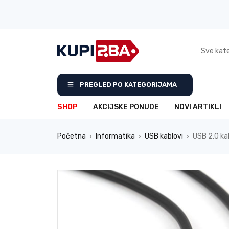
PREGLED PO KATEGORIJAMA
SHOP
AKCIJSKE PONUDE
NOVI ARTIKLI
Početna
Informatika
USB kablovi
USB 2,0 k
›
›
›