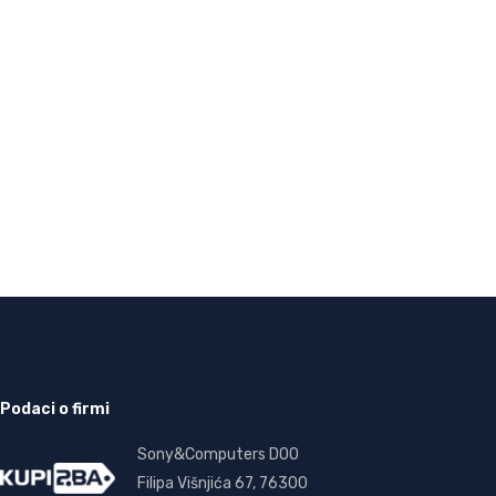
Podaci o firmi
Sony&Computers DOO
Filipa Višnjića 67, 76300