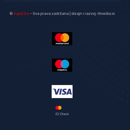
©
kupi2.ba
– Sva prava zadržana | dizajn i razvoj:
itmedia.io