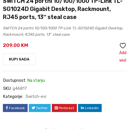
SWITCH 24 portni 10/100/1000 TP-Link TL-
SG1024D Gigabit Desktop, Rackmount,
RJ45 ports, 13″ steal case
SWITCH 24 portni 10/100/1000 TP-Link TL-SG1024D Gigabit Desktop,
Rackmount, RJ45 ports, 13″ steal case
209.00
KM
Add 
KUPI SADA
wishl
Dostupnost:
Na stanju
SKU:
g46817
Kategorije:
Switch-evi
Facebook
Twitter
Pinterest
LinkedIn