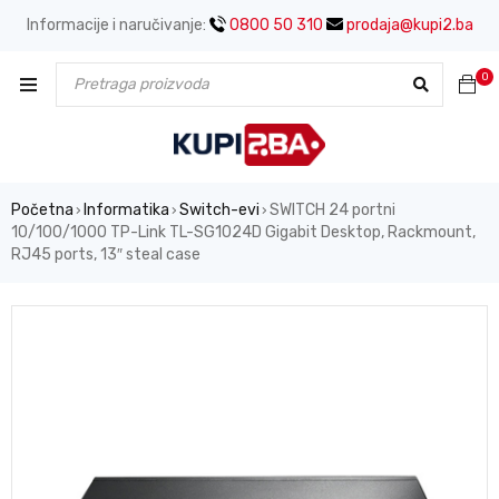
Informacije i naručivanje:
0800 50 310
prodaja@kupi2.ba
0
Početna
Informatika
Switch-evi
SWITCH 24 portni
›
›
›
10/100/1000 TP-Link TL-SG1024D Gigabit Desktop, Rackmount,
RJ45 ports, 13″ steal case