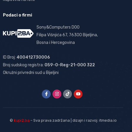
Podaci o firmi
Sony&Computers DOO
Filipa Višnjića 67, 76300 Bijeljina,
Bosna i Hercegovina
ID Broj:
400412730006
Broj sudskog registra:
059-0-Reg-21-000 322
Okružni privredni sud u Bijeljini
©
kupi2.ba
– Sva prava zadržana | dizajn i razvoj:
itmedia.io