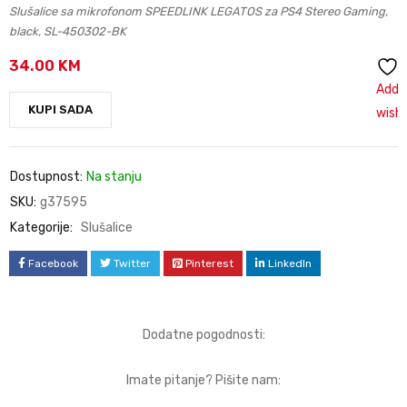
Slušalice sa mikrofonom SPEEDLINK LEGATOS za PS4 Stereo Gaming,
black, SL-450302-BK
34.00
KM
Add 
KUPI SADA
wishl
Dostupnost:
Na stanju
SKU:
g37595
Kategorije:
Slušalice
Facebook
Twitter
Pinterest
LinkedIn
Dodatne pogodnosti:
Imate pitanje? Pišite nam: