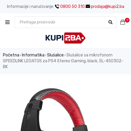
Informacije i naručivanje:
0800 50 310
prodaja@kupi2.ba
0
Početna
Informatika
Slušalice
Slušalice sa mikrofonom
›
›
›
SPEEDLINK LEGATOS za PS4 Stereo Gaming, black, SL-450302-
BK