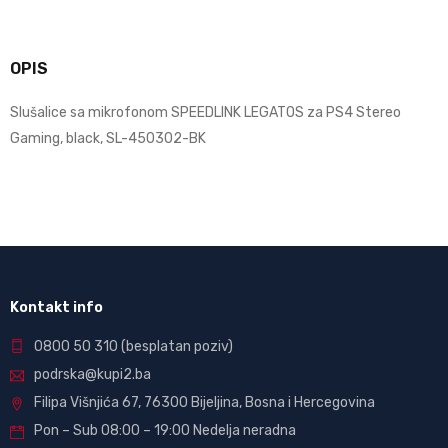
OPIS
Slušalice sa mikrofonom SPEEDLINK LEGATOS za PS4 Stereo
Gaming, black, SL-450302-BK
Kontakt info
0800 50 310
(besplatan poziv)
podrska@kupi2.ba
Filipa Višnjića 67, 76300 Bijeljina, Bosna i Hercegovina
Pon – Sub 08:00 – 19:00 Nedelja neradna