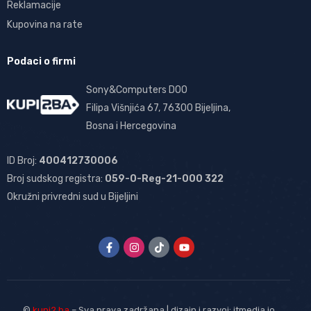
Reklamacije
Kupovina na rate
Podaci o firmi
Sony&Computers DOO
Filipa Višnjića 67, 76300 Bijeljina,
Bosna i Hercegovina
ID Broj:
400412730006
Broj sudskog registra:
059-0-Reg-21-000 322
Okružni privredni sud u Bijeljini
©
kupi2.ba
– Sva prava zadržana | dizajn i razvoj:
itmedia.io