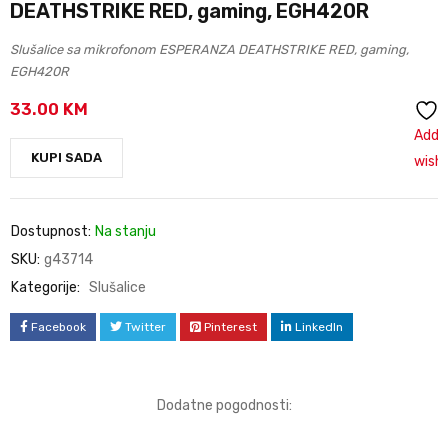
DEATHSTRIKE RED, gaming, EGH420R
Slušalice sa mikrofonom ESPERANZA DEATHSTRIKE RED, gaming,
EGH420R
33.00
KM
Add 
KUPI SADA
wishl
Dostupnost:
Na stanju
SKU:
g43714
Kategorije:
Slušalice
Facebook
Twitter
Pinterest
LinkedIn
Dodatne pogodnosti: