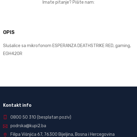
Imate pitanje? Pišite nam:
OPIS
Slušalice sa mikrofonom ESPERANZA DEATHSTRIKE RED, gaming,
EGH420R
Kontakt info
0800 50 310
(besplatan poziv)
podrska@kupi2.ba
Filipa Višnjića 67, 76300 Bijeljina, Bosna i Hercegovina