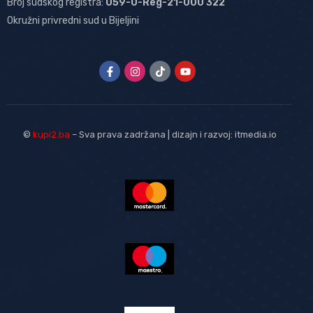
Broj sudskog registra:
059-0-Reg-21-000 322
Okružni privredni sud u Bijeljini
©
kupi2.ba
– Sva prava zadržana | dizajn i razvoj:
itmedia.io