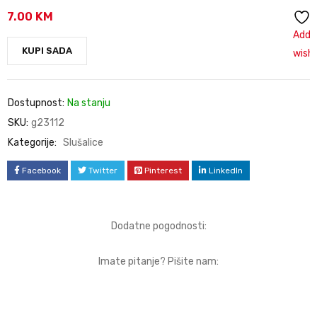
7.00
KM
Add 
KUPI SADA
wishl
Dostupnost:
Na stanju
SKU:
g23112
Kategorije:
Slušalice
Facebook
Twitter
Pinterest
LinkedIn
Dodatne pogodnosti:
Imate pitanje? Pišite nam: