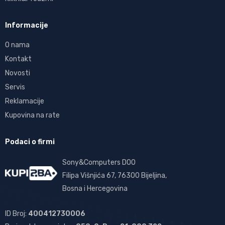
Informacije
O nama
Kontakt
Novosti
Servis
Reklamacije
Kupovina na rate
Podaci o firmi
Sony&Computers DOO
Filipa Višnjića 67, 76300 Bijeljina,
Bosna i Hercegovina
ID Broj:
400412730006