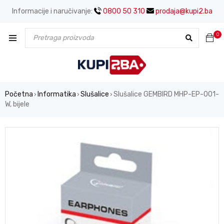
Informacije i naručivanje:
0800 50 310
prodaja@kupi2.ba
0
Početna
Informatika
Slušalice
Slušalice GEMBIRD MHP-EP-001-
›
›
›
W, bijele