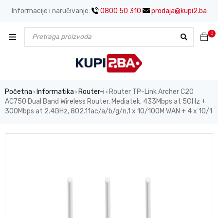
Informacije i naručivanje:
0800 50 310
prodaja@kupi2.ba
0
Početna
Informatika
Router-i
Router TP-Link Archer C20
›
›
›
AC750 Dual Band Wireless Router, Mediatek, 433Mbps at 5GHz +
300Mbps at 2.4GHz, 802.11ac/a/b/g/n,1 x 10/100M WAN + 4 x 10/1