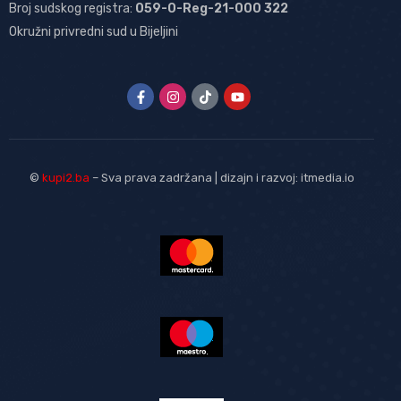
Broj sudskog registra:
059-0-Reg-21-000 322
Okružni privredni sud u Bijeljini
©
kupi2.ba
– Sva prava zadržana | dizajn i razvoj:
itmedia.io