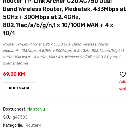
Router TP-Link Archer C20 AC750 Dual
Band Wireless Router, Mediatek, 433Mbps at
5GHz + 300Mbps at 2.4GHz,
802.11ac/a/b/g/n,1 x 10/100M WAN + 4 x
10/1
Router TP-Link Archer C20 AC750 Dual Band Wireless Router,
Mediatek, 433Mbps at 5GHz + 300Mbps at 2.4GHz, 802.11ac/a/b/g/n,1
x 10/100M WAN + 4 x 10/100M LAN, Wireless On/Off, 1 USB 2.0 port, 2
fixed antennas
69.00
KM
Add 
KUPI SADA
wishl
Dostupnost:
Na stanju
SKU:
g47305
Kategorije:
Router-i