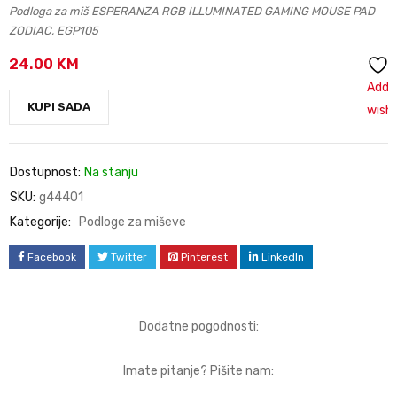
Podloga za miš ESPERANZA RGB ILLUMINATED GAMING MOUSE PAD
ZODIAC, EGP105
24.00
KM
Add 
KUPI SADA
wishl
Dostupnost:
Na stanju
SKU:
g44401
Kategorije:
Podloge za miševe
Facebook
Twitter
Pinterest
LinkedIn
Dodatne pogodnosti:
Imate pitanje? Pišite nam: