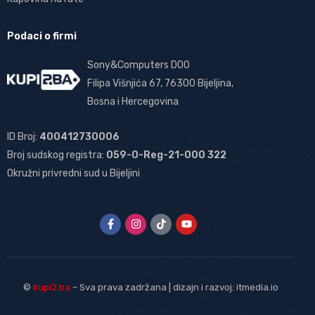
Podaci o firmi
Sony&Computers DOO
Filipa Višnjića 67, 76300 Bijeljina,
Bosna i Hercegovina
ID Broj:
400412730006
Broj sudskog registra:
059-0-Reg-21-000 322
Okružni privredni sud u Bijeljini
©
kupi2.ba
– Sva prava zadržana | dizajn i razvoj:
itmedia.io