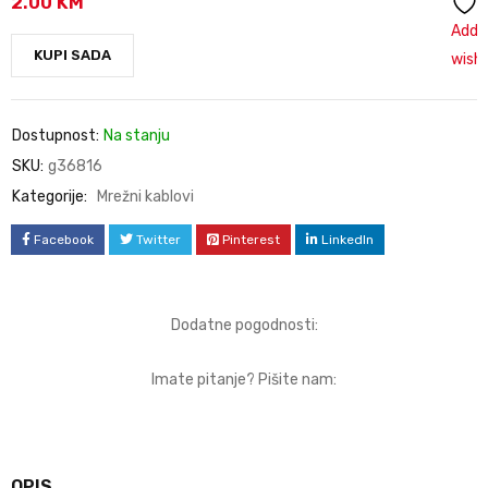
2.00
KM
Add 
KUPI SADA
wishl
Dostupnost:
Na stanju
SKU:
g36816
Kategorije:
Mrežni kablovi
Facebook
Twitter
Pinterest
LinkedIn
Dodatne pogodnosti:
Imate pitanje? Pišite nam:
OPIS