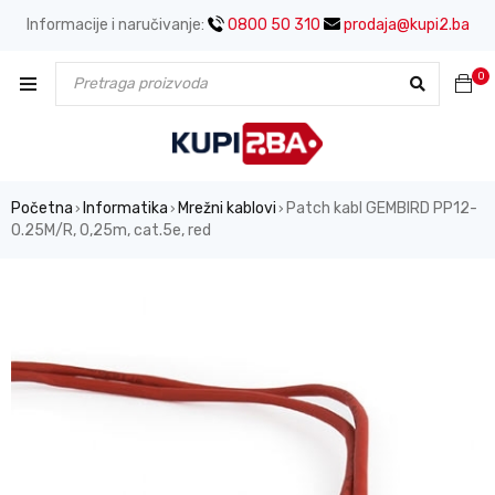
Informacije i naručivanje:
0800 50 310
prodaja@kupi2.ba
0
Početna
Informatika
Mrežni kablovi
Patch kabl GEMBIRD PP12-
›
›
›
0.25M/R, 0,25m, cat.5e, red