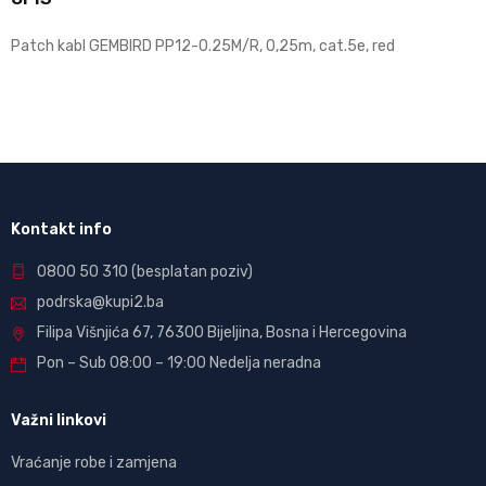
Patch kabl GEMBIRD PP12-0.25M/R, 0,25m, cat.5e, red
Kontakt info
0800 50 310
(besplatan poziv)
podrska@kupi2.ba
Filipa Višnjića 67, 76300 Bijeljina, Bosna i Hercegovina
Pon – Sub 08:00 – 19:00 Nedelja neradna
Važni linkovi
Vraćanje robe i zamjena