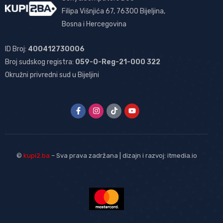
Filipa Višnjića 67, 76300 Bijeljina,
Bosna i Hercegovina
ID Broj:
400412730006
Broj sudskog registra:
059-0-Reg-21-000 322
Okružni privredni sud u Bijeljini
©
kupi2.ba
– Sva prava zadržana | dizajn i razvoj:
itmedia.io