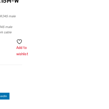
.15M-W
o RJ45 male
RJ45 male
rk cable
Add to
wishlist
kedIn