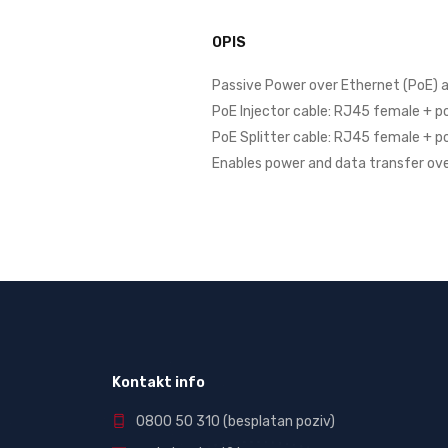
OPIS
Passive Power over Ethernet (PoE) a
PoE Injector cable: RJ45 female + p
PoE Splitter cable: RJ45 female + 
Enables power and data transfer ove
Kontakt info
0800 50 310
(besplatan poziv)