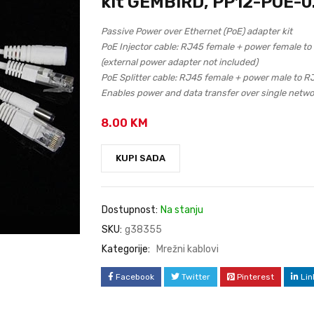
kit GEMBIRD, PP12-POE-0
Passive Power over Ethernet (PoE) adapter kit
PoE Injector cable: RJ45 female + power female t
(external power adapter not included)
PoE Splitter cable: RJ45 female + power male to 
Enables power and data transfer over single netwo
8.00
KM
KUPI SADA
Dostupnost:
Na stanju
SKU:
g38355
Kategorije:
Mrežni kablovi
Facebook
Twitter
Pinterest
Lin