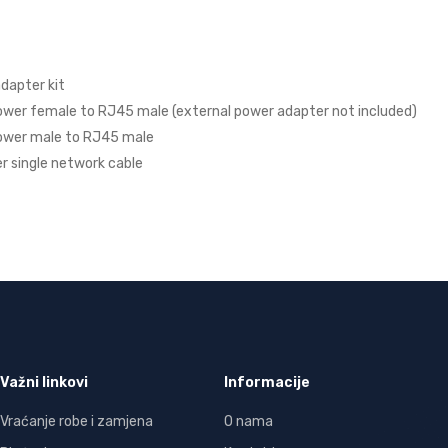
dapter kit
ower female to RJ45 male (external power adapter not included)
power male to RJ45 male
r single network cable
Važni linkovi
Informacije
Vraćanje robe i zamjena
O nama