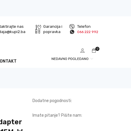
aktirajte nas
Garancija i
Telefon
daja@kupi2.ba
popravka
066 222 992
0
NEDAVNO POGLEDANO
KONTAKT
Dodatne pogodnosti:
Imate pitanje? Pišite nam:
dapter