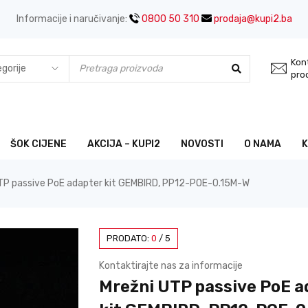
Informacije i naručivanje:
0800 50 310
prodaja@kupi2.ba
Kont
pro
ŠOK CIJENE
AKCIJA – KUPI2
NOVOSTI
O NAMA
TP passive PoE adapter kit GEMBIRD, PP12-POE-0.15M-W
PRODATO:
0
/
5
Kontaktirajte nas za informacije
Mrežni UTP passive PoE a