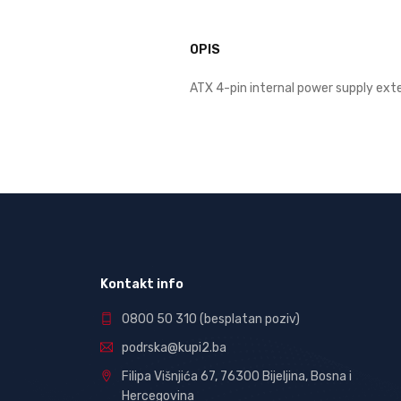
OPIS
ATX 4-pin internal power supply ext
Kontakt info
0800 50 310
(besplatan poziv)
podrska@kupi2.ba
Filipa Višnjića 67, 76300 Bijeljina, Bosna i
Hercegovina