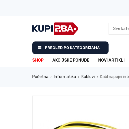
PREGLED PO KATEGORIJAMA
SHOP
AKCIJSKE PONUDE
NOVI ARTIKLI
Početna
Informatika
Kablovi
Kabl napojni in
›
›
›