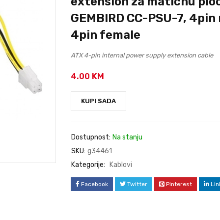
extension za maticnu plo
GEMBIRD CC-PSU-7, 4pin 
4pin female
ATX 4-pin internal power supply extension cable
4.00
KM
KUPI SADA
Dostupnost:
Na stanju
SKU:
g34461
Kategorije:
Kablovi
Facebook
Twitter
Pinterest
Lin