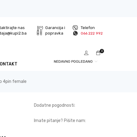
aktirajte nas
Garancija i
Telefon
daja@kupi2.ba
popravka
066 222 992
0
NEDAVNO POGLEDANO
KONTAKT
to 4pin female
Dodatne pogodnosti:
Imate pitanje? Pišite nam: