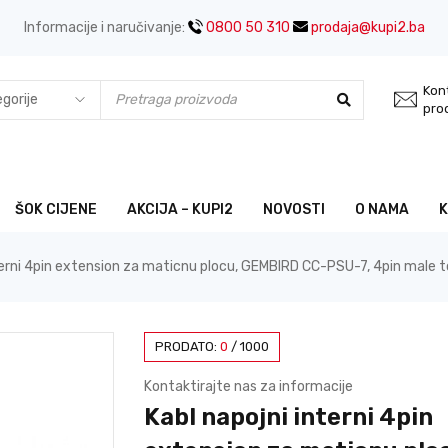
Informacije i naručivanje:
0800 50 310
prodaja@kupi2.ba
Kont
pro
ŠOK CIJENE
AKCIJA – KUPI2
NOVOSTI
O NAMA
terni 4pin extension za maticnu plocu, GEMBIRD CC-PSU-7, 4pin male 
PRODATO:
0
/
1000
Kontaktirajte nas za informacije
Kabl napojni interni 4pin