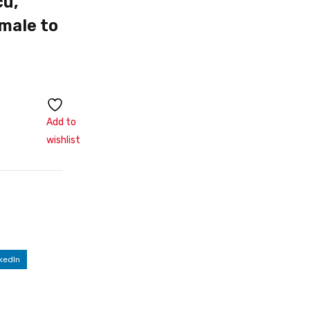
cu,
male to
Add to
wishlist
kedIn