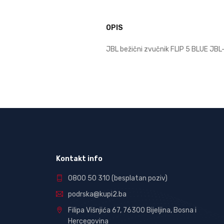
OPIS
JBL bežični zvučnik FLIP 5 BLUE JB
Kontakt info
0800 50 310
(besplatan poziv)
podrska@kupi2.ba
Filipa Višnjića 67, 76300 Bijeljina, Bosna i
Hercegovina