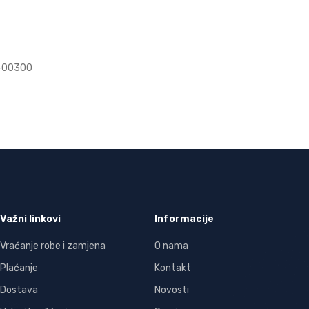
L-00300
Važni linkovi
Informacije
Vraćanje robe i zamjena
O nama
Plaćanje
Kontakt
Dostava
Novosti