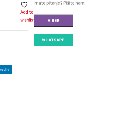
Imate pitanje? Pišite nam:
Add to
wishlist
VIBER
WHATSAPP
kedIn