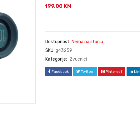
199.00
KM
Dostupnost:
Nema na stanju
SKU:
g43259
Kategorije:
Zvucnici
Facebook
Twitter
Pinterest
Lin