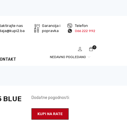
aktirajte nas
Garancija i
Telefon
daja@kupi2.ba
popravka
066 222 992
0
NEDAVNO POGLEDANO
KONTAKT
 5 BLUE
Dodatne pogodnosti:
KUPI NA RATE