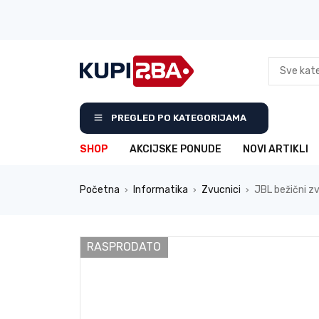
PREGLED PO KATEGORIJAMA
SHOP
AKCIJSKE PONUDE
NOVI ARTIKLI
Početna
Informatika
Zvucnici
JBL bežični z
›
›
›
RASPRODATO