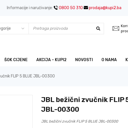
Informacije i naručivanje:
0800 50 310
prodaja@kupi2.ba
Kont
pro
ŠOK CIJENE
AKCIJA – KUPI2
NOVOSTI
O NAMA
vučnik FLIP 5 BLUE JBL-00300
JBL bežični zvučnik FLIP
JBL-00300
JBL bežični zvučnik FLIP 5 BLUE JBL-00300