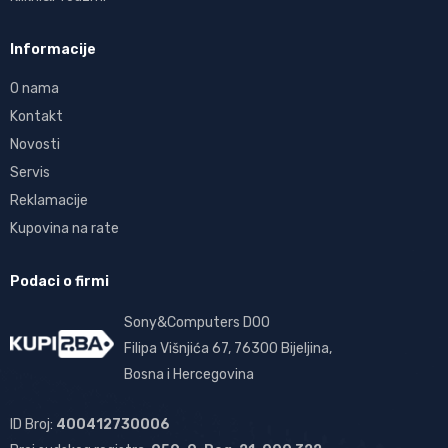
Informacije
O nama
Kontakt
Novosti
Servis
Reklamacije
Kupovina na rate
Podaci o firmi
Sony&Computers DOO
Filipa Višnjića 67, 76300 Bijeljina,
Bosna i Hercegovina
ID Broj:
400412730006