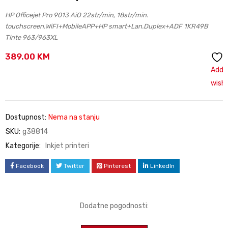
HP Officejet Pro 9013 AiO 22str/min, 18str/min.
touchscreen.WiFI+MobileAPP+HP smart+Lan.Duplex+ADF 1KR49B
Tinte 963/963XL
389.00
KM
Add 
wishl
Dostupnost:
Nema na stanju
SKU:
g38814
Kategorije:
Inkjet printeri
Facebook
Twitter
Pinterest
LinkedIn
Dodatne pogodnosti: