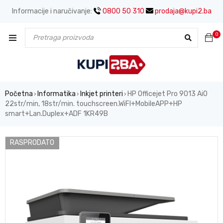
Informacije i naručivanje:
0800 50 310
prodaja@kupi2.ba
0
Početna
Informatika
Inkjet printeri
HP Officejet Pro 9013 AiO
›
›
›
22str/min, 18str/min. touchscreen.WiFI+MobileAPP+HP
smart+Lan.Duplex+ADF 1KR49B
RASPRODATO