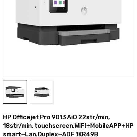
HP Officejet Pro 9013 AiO 22str/min,
18str/min. touchscreen.WiFI+MobileAPP+HP
smart+Lan.Duplex+ADF 1KR49B