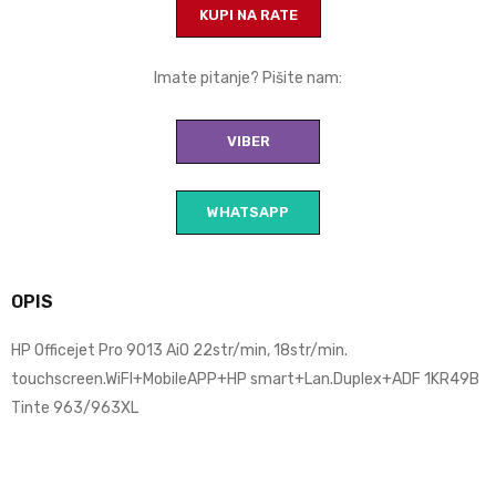
KUPI NA RATE
Imate pitanje? Pišite nam:
VIBER
WHATSAPP
OPIS
HP Officejet Pro 9013 AiO 22str/min, 18str/min.
touchscreen.WiFI+MobileAPP+HP smart+Lan.Duplex+ADF 1KR49B
Tinte 963/963XL