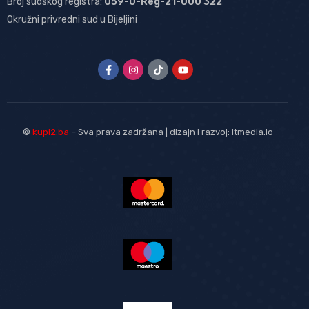
Broj sudskog registra:
059-0-Reg-21-000 322
Okružni privredni sud u Bijeljini
©
kupi2.ba
– Sva prava zadržana | dizajn i razvoj:
itmedia.io