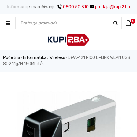
Informacije i naručivanje:
0800 50 310
prodaja@kupi2.ba
0
Početna
Informatika
Wireless
DWA-121 PICO D-LINK WLAN USB,
›
›
›
802.11g/N 150Mbit/s