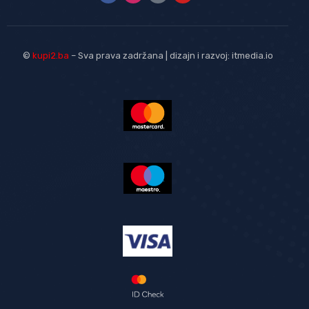
©
kupi2.ba
– Sva prava zadržana | dizajn i razvoj:
itmedia.io