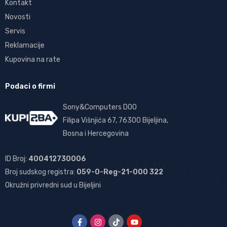
Kontakt
Novosti
Servis
Reklamacije
Kupovina na rate
Podaci o firmi
Sony&Computers DOO
Filipa Višnjića 67, 76300 Bijeljina,
Bosna i Hercegovina
ID Broj:
400412730006
Broj sudskog registra:
059-0-Reg-21-000 322
Okružni privredni sud u Bijeljini