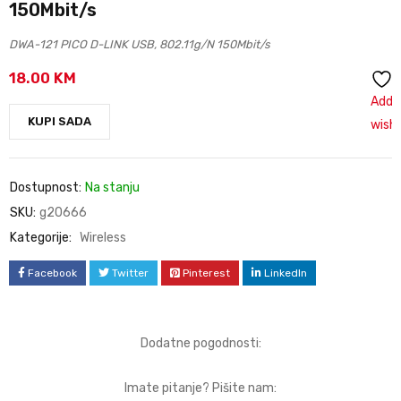
150Mbit/s
DWA-121 PICO D-LINK USB, 802.11g/N 150Mbit/s
18.00
KM
Add 
KUPI SADA
wishl
Dostupnost:
Na stanju
SKU:
g20666
Kategorije:
Wireless
Facebook
Twitter
Pinterest
LinkedIn
Dodatne pogodnosti:
Imate pitanje? Pišite nam: