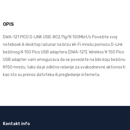
OPIS
DWA-121 PICO D-LINK USB, 802.11g/N 150Mbit/s Povežite svoj
notebook ili desktop računar na brzu Wi-Fi mrežu pomoću D-Link
bežičnog N 150 Pico USB adaptera (DWA-121). Wireless N 150 Pico
USB adapter vam omogućava da se povežete na bilo koju bežičnu
N150 mrežu, tako da je odlično rešenje za svakodnevne aktivnosti
kao što su prenos datoteka ili pregledanje interneta.
Kontakt info