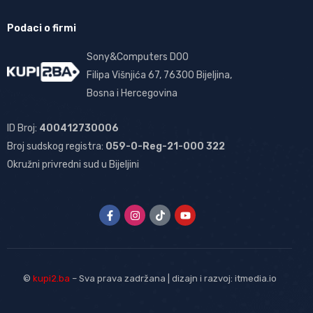
Podaci o firmi
Sony&Computers DOO
Filipa Višnjića 67, 76300 Bijeljina,
Bosna i Hercegovina
ID Broj:
400412730006
Broj sudskog registra:
059-0-Reg-21-000 322
Okružni privredni sud u Bijeljini
©
kupi2.ba
– Sva prava zadržana | dizajn i razvoj:
itmedia.io