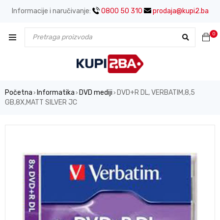
Informacije i naručivanje:
0800 50 310
prodaja@kupi2.ba
0
Početna
Informatika
DVD mediji
DVD+R DL, VERBATIM,8,5
›
›
›
GB,8X,MATT SILVER JC