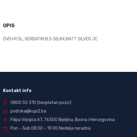
OPIS
DVD+R DL, VERBATIM,8,5 GB,8X,MATT SILVER JC
Kontakt info
0800 50 310
(besplatan poziv)
podrska@kupi2.ba
Filipa Višnjića 67, 76300 Bijeljina, Bosna i Hercegovina
Pon – Sub 08:00 – 19:00 Nedelja neradna