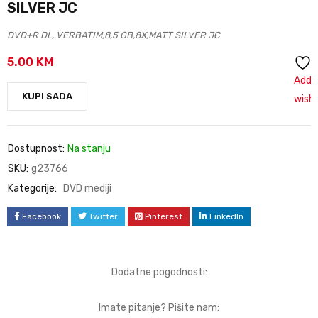
SILVER JC
DVD+R DL, VERBATIM,8,5 GB,8X,MATT SILVER JC
5.00
KM
Add 
KUPI SADA
wishl
Dostupnost:
Na stanju
SKU:
g23766
Kategorije:
DVD mediji
Facebook
Twitter
Pinterest
LinkedIn
Dodatne pogodnosti:
Imate pitanje? Pišite nam: