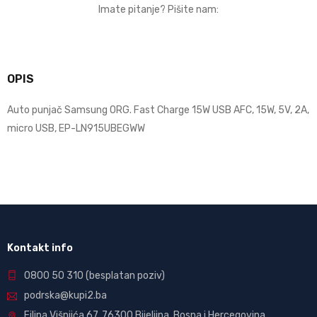
Imate pitanje? Pišite nam:
OPIS
Auto punjač Samsung ORG. Fast Charge 15W USB AFC, 15W, 5V, 2A,
micro USB, EP-LN915UBEGWW
Kontakt info
0800 50 310
(besplatan poziv)
podrska@kupi2.ba
Filipa Višnjića 67, 76300 Bijeljina, Bosna i Hercegovina