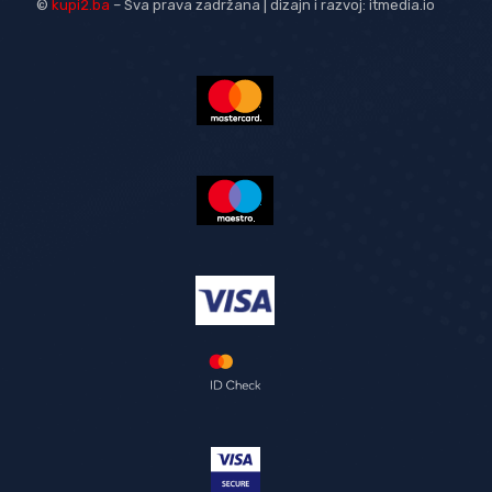
©
kupi2.ba
– Sva prava zadržana | dizajn i razvoj:
itmedia.io