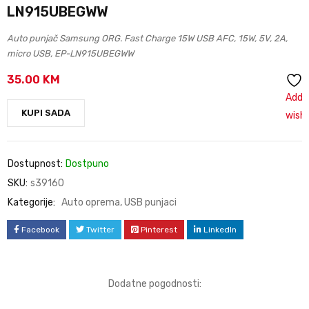
LN915UBEGWW
Auto punjač Samsung ORG. Fast Charge 15W USB AFC, 15W, 5V, 2A,
micro USB, EP-LN915UBEGWW
35.00
KM
Add 
KUPI SADA
wishl
Dostupnost:
Dostpuno
SKU:
s39160
Kategorije:
Auto oprema
,
USB punjaci
Facebook
Twitter
Pinterest
LinkedIn
Dodatne pogodnosti: