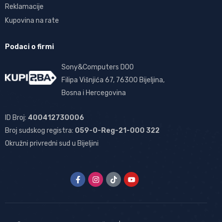
Reklamacije
Kupovina na rate
Podaci o firmi
Sony&Computers DOO
Filipa Višnjića 67, 76300 Bijeljina,
Bosna i Hercegovina
ID Broj:
400412730006
Broj sudskog registra:
059-0-Reg-21-000 322
Okružni privredni sud u Bijeljini