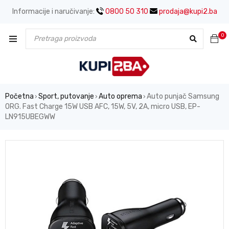
Informacije i naručivanje:
0800 50 310
prodaja@kupi2.ba
0
Početna
Sport, putovanje
Auto oprema
Auto punjač Samsung
›
›
›
ORG. Fast Charge 15W USB AFC, 15W, 5V, 2A, micro USB, EP-
LN915UBEGWW